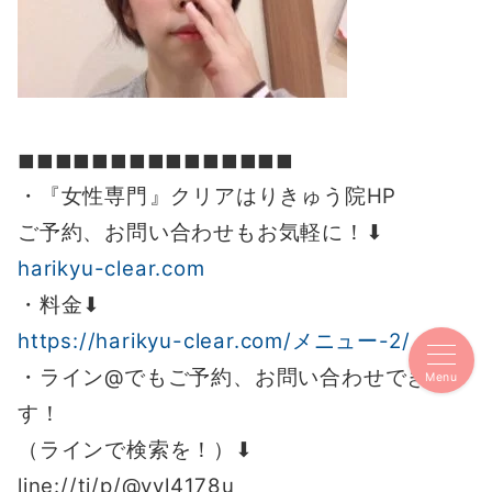
◼︎◼︎◼︎◼︎◼︎◼︎◼︎◼︎◼︎◼︎◼︎◼︎◼︎◼︎◼︎
・『女性専門』クリアはりきゅう院HP
ご予約、お問い合わせもお気軽に！⬇︎
harikyu-clear.com
・料金⬇︎
https://harikyu-clear.com/メニュー-2/
・ライン@でもご予約、お問い合わせできま
Menu
す！
（ラインで検索を！）⬇︎
line://ti/p/@vvl4178u