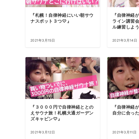
『札幌！自律神経にいい朝サウ
『自律神経
ナスポット３つ♡』
ライン講習
ル練習しよ
2021年3月15日
2021年3月14日
『３０００円で自律神経ととの
『自律神経
えサウナ旅！札幌大通ガーデン
自分に合っ
ズキャビン♡』
2021年3月12日
2021年3月11日