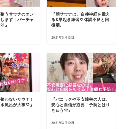
が整うサウナのオン
『朝サウナは、自律神経を鍛え
会します！バーチャ
る&早起き練習♡体調不良と回
う♡』
復期』
2021年3月13日
が整わないサウナ！
『パニックや不安障害の人は、
た水風呂が大事♡』
安心と自信が必要！予防とはり
きゅう♡』
2021年3月10日