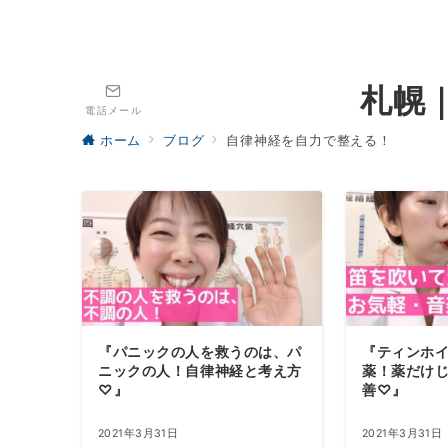
札幌
電話メール
ホーム
ブログ
自律神経を自力で整える！
『パニックの人を救うのは、パ
『ティンホ
ニックの人！自律神経と考え方
薬！薬だけ
♡』
善♡』
2021年3月31日
2021年3月31日