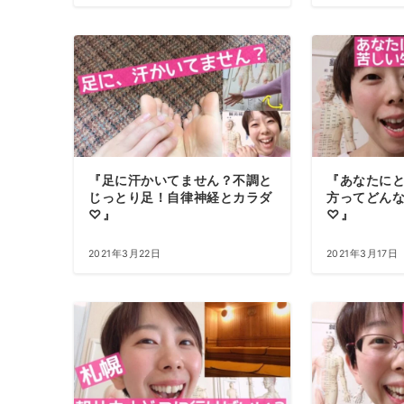
『足に汗かいてません？不調と
『あなたに
じっとり足！自律神経とカラダ
方ってどん
♡』
♡』
2021年3月22日
2021年3月17日