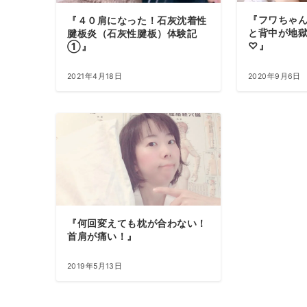
『フワちゃ
『４０肩になった！石灰沈着性
と背中が地
腱板炎（石灰性腱板）体験記
♡』
①』
2021年4月18日
2020年9月6日
『何回変えても枕が合わない！
首肩が痛い！』
2019年5月13日