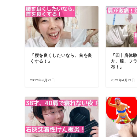
『腰を良くしたいなら、首を良
『四十肩体
くする！』
方、服、フ
布！』
2022年9月22日
2021年4月21日