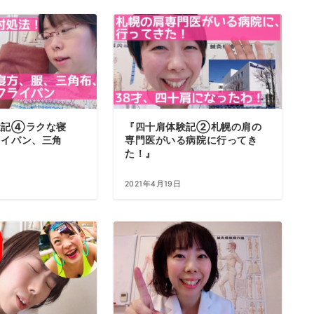
080-8855-0429
10:00~20:00
験記④ラクな寝
『四十肩体験記②札幌の肩の
ライパン、三角
専門医がいる病院に行ってき
た！』
2021年4月19日