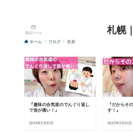
札幌
電話メール
ホーム
ブログ
首肩
『趣味の合気道のでんぐり返し
『だからそ
で首が痛い！』
す！』
2023年3月31日
2023年3月21日