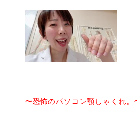
〜恐怖の
パソコン顎しゃくれ。