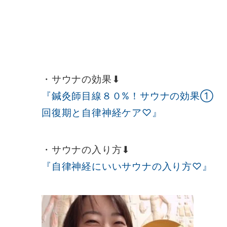
・サウナの効果⬇︎
『鍼灸師目線８０%！サウナの効果①
回復期と自律神経ケア♡』
・サウナの入り方⬇︎
『自律神経にいいサウナの入り方♡』