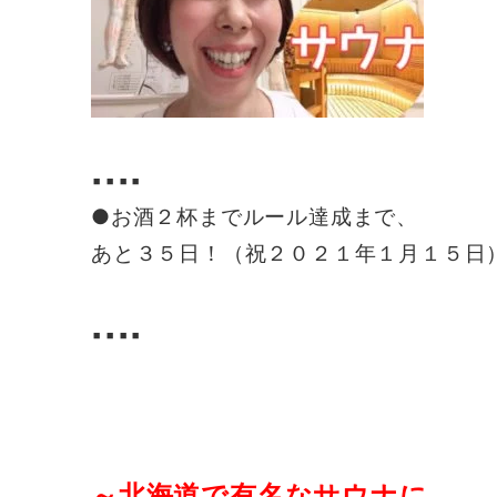
▪️▪️▪️▪️
●お酒２杯までルール達成まで、
あと３５日！（祝２０２１年１月１５日
▪️▪️▪️▪️
～北海道で有名なサウナに、