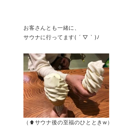
お客さんとも一緒に、
サウナに
行ってます( ´ ▽ ` )ﾉ
（⬆︎サウナ後の至福のひとときw）