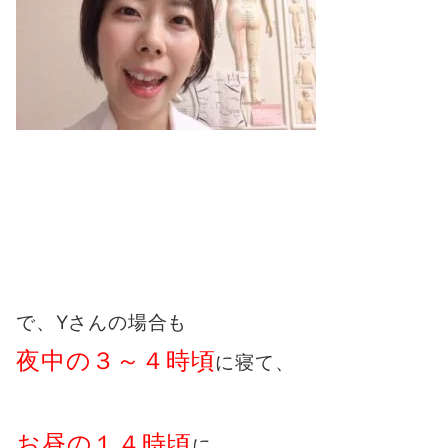
で、Yさんの場合も
夜中の３～４時頃
に寝て、
お昼の１４時頃
に