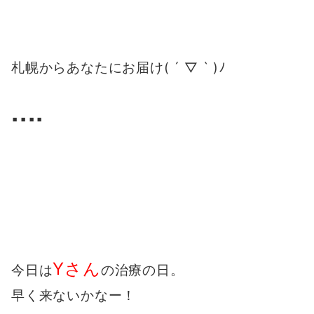
札幌からあなたにお届け( ´ ▽ ` )ﾉ
▪️▪️▪️▪️
Yさん
今日は
の治療の日。
早く来ないかなー！