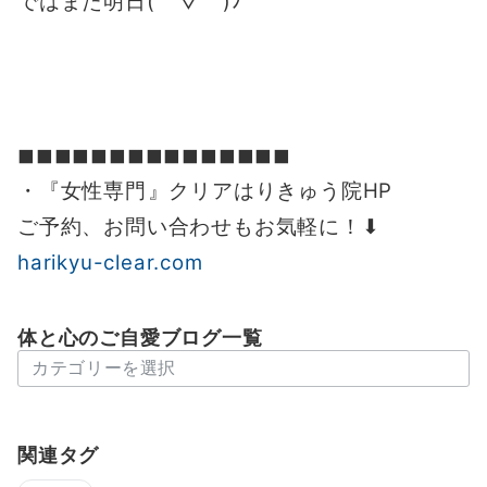
ではまた明日( ´ ▽ ` )ﾉ
◼︎◼︎◼︎◼︎◼︎◼︎◼︎◼︎◼︎◼︎◼︎◼︎◼︎◼︎◼︎
・『女性専門』クリアはりきゅう院HP
ご予約、お問い合わせもお気軽に！⬇︎
harikyu-clear.com
体と心のご自愛ブログ一覧
体
と
心
の
関連タグ
ご