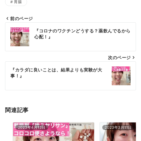
胃腸
自
愛
ブ
前のページ
投
ロ
『コロナのワクチンどうする？薬飲んでるから
グ
稿
心配！』
一
ナ
覧
次のページ
ビ
ゲ
『カラダに良いことは、結果よりも実験が大
事！』
ー
シ
ョ
関連記事
ン
2023年4月13日
2023年3月11日