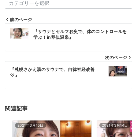
体
と
心
前のページ
の
投
『サウナとセルフお灸で、体のコントロールを
ご
稿
学ぶ！in琴似温泉』
自
愛
ナ
ブ
次のページ
ビ
ロ
ゲ
『札幌さかえ湯のサウナで、自律神経改善
グ
♡』
一
ー
覧
シ
ョ
関連記事
ン
2021年3月15日
2021年3月14日