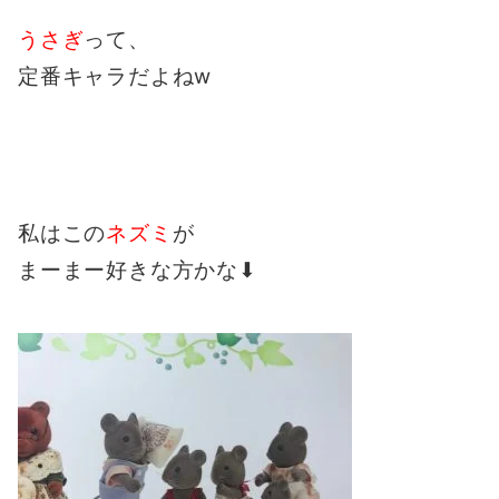
うさぎ
って、
定番キャラだよねw
私はこの
ネズミ
が
まーまー好きな方かな⬇︎