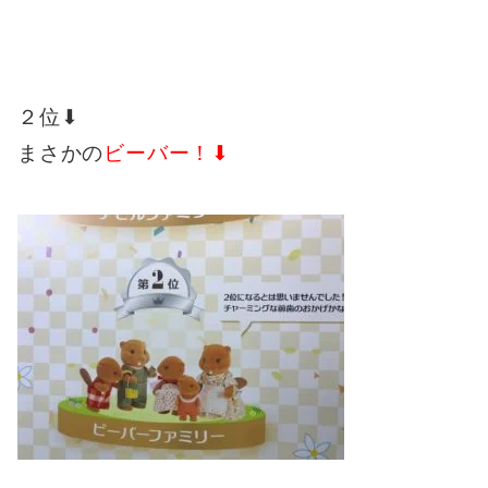
２位⬇︎
まさかの
ビーバー！⬇︎