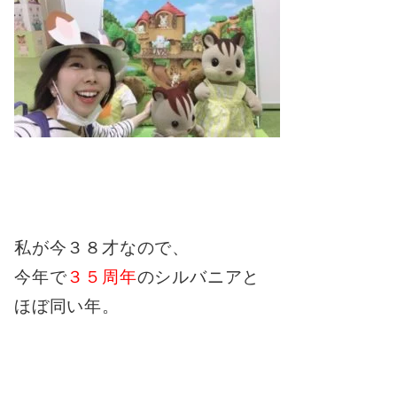
私が今３８才なので、
今年で
３５周年
のシルバニアと
ほぼ同い年。