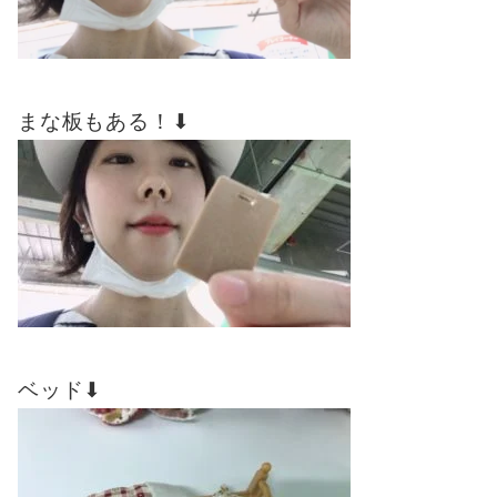
まな板もある！⬇︎
ベッド⬇︎