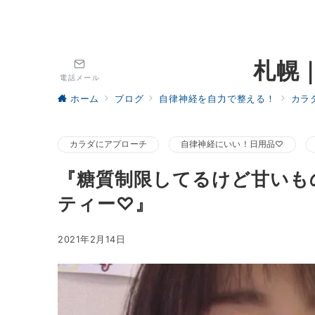
札幌
電話メール
ホーム
ブログ
自律神経を自力で整える！
カラ
カラダにアプローチ
自律神経にいい！日用品♡
『糖質制限してるけど甘いも
ティー♡』
2021年2月14日