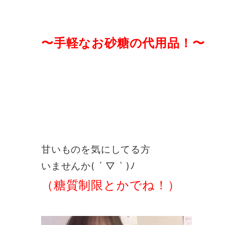
〜手軽なお砂糖の代用品！〜
甘いものを気にしてる方
いませんか( ´ ▽ ` )ﾉ
（糖質制限とかでね！）