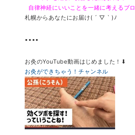
自律神経にいいことを一緒に考えるブ
札幌からあなたにお届け( ´ ▽ ` )ﾉ
▪️▪️▪️▪️
お灸のYouTube動画はじめました！⬇︎
お灸ができちゃう！チャンネル