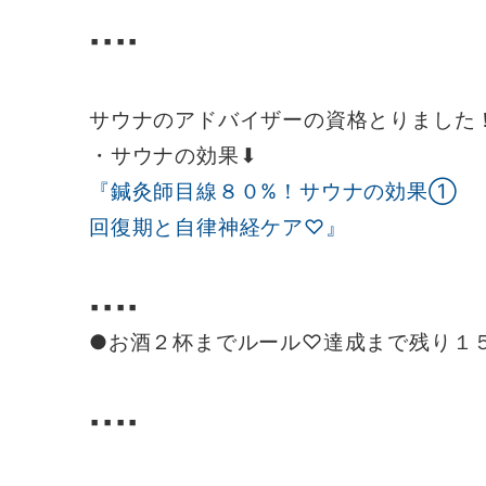
▪️▪️▪️▪️
サウナのアドバイザーの資格とりました
・サウナの効果⬇︎
『鍼灸師目線８０%！サウナの効果①
回復期と自律神経ケア♡』
▪️▪️▪️▪️
●お酒２杯までルール♡達成まで残り１
▪️▪️▪️▪️