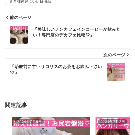
自律神経にいい日用品
自
愛
ブ
前のページ
投
ロ
『美味しいノンカフェインコーヒーが飲みた
グ
稿
い！専門店のデカフェ比較♡』
一
ナ
覧
次のページ
ビ
ゲ
『治療前に甘いリコリスのお茶をお飲み下さい
♡』
ー
シ
ョ
関連記事
ン
2024年7月6日
2024年7月2日