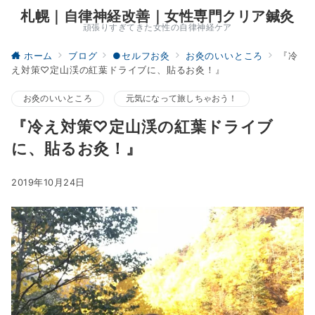
札幌｜自律神経改善｜女性専門クリア鍼灸
頑張りすぎてきた女性の自律神経ケア
ホーム
ブログ
●セルフお灸
お灸のいいところ
『冷
え対策♡定山渓の紅葉ドライブに、貼るお灸！』
お灸のいいところ
元気になって旅しちゃおう！
『冷え対策♡定山渓の紅葉ドライブ
に、貼るお灸！』
2019年10月24日