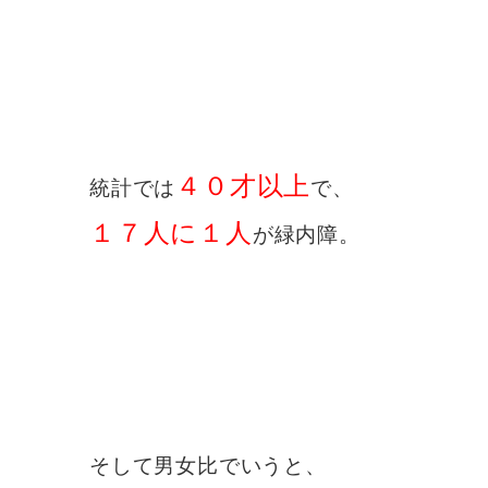
４０才以上
統計では
で、
１７人に１人
が緑内障。
そして男女比でいうと、