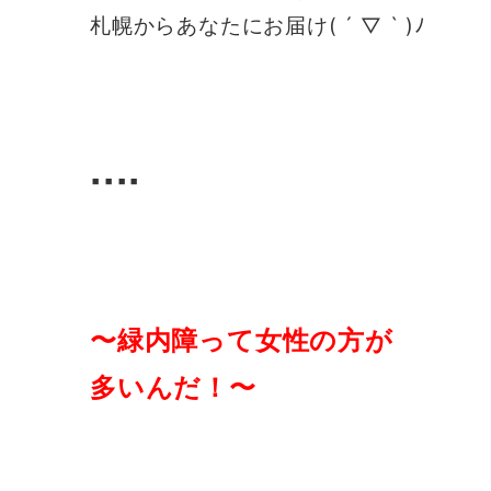
札幌からあなたにお届け( ´ ▽ ` )ﾉ
▪️▪️▪️▪️
〜緑内障って女性の方が
多いんだ！〜