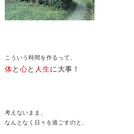
こういう時間を作るって、
体
と
心
と
人生
に大事！
考えないまま、
なんとなく日々を過ごすのと、