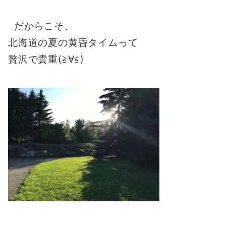
だからこそ、
北海道の夏の黄昏タイムって
贅沢で貴重(≧∀≦)