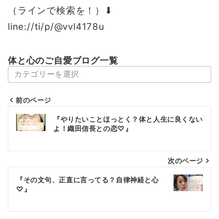
（ラインで検索を！）⬇︎
line://ti/p/@vvl4178u
体と心のご自愛ブログ一覧
体
と
心
前のページ
の
投
『やりたいことほっとく？体と人生に良くない
ご
稿
よ！織田信長との恋♡』
自
愛
ナ
ブ
次のページ
ビ
ロ
ゲ
『その文句、正直に言ってる？自律神経と心
グ
♡』
一
ー
覧
シ