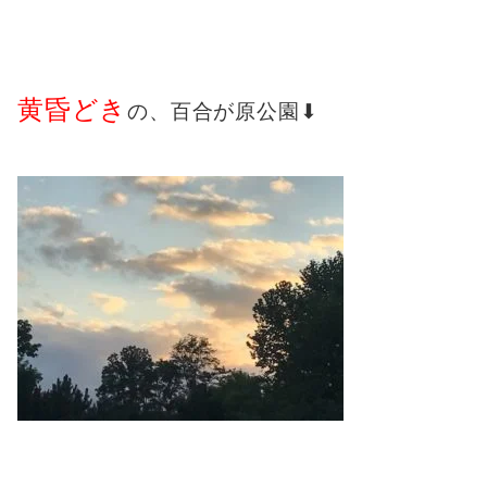
黄昏どき
の、百合が原公園⬇︎