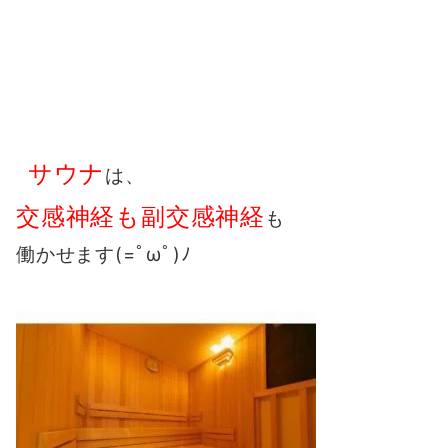
サウナ
は、
交感神経も副交感神経
も
働かせます(=ﾟωﾟ)ﾉ