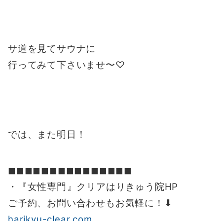
サ道を見て
サウナに
行ってみて下さいませ〜♡
では、また明日！
◼︎◼︎◼︎◼︎◼︎◼︎◼︎◼︎◼︎◼︎◼︎◼︎◼︎◼︎◼︎
・『女性専門』クリアはりきゅう院HP
ご予約、お問い合わせもお気軽に！⬇︎
harikyu-clear.com