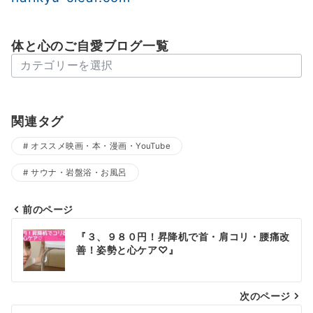
体と心のご自愛ブログ一覧
体
と
心
の
関連タグ
ご
オススメ映画・本・漫画・YouTube
自
愛
サウナ・岩盤浴・お風呂
ブ
ロ
前のページ
グ
投
一
『３、９８０円！昇降机で首・肩コリ・腰痛改
稿
善！姿勢と心ケア♡』
覧
ナ
次のページ
ビ