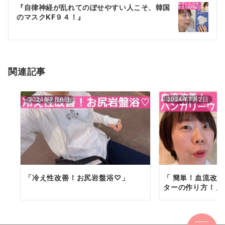
ゲ
『自律神経が乱れてのぼせやすい人こそ、韓国
のマスクKF９４！』
ー
シ
ョ
関連記事
ン
2024年7月6日
2024年7月2日
「冷え性改善！お尻岩盤浴♡」
「 簡単！血流改
ターの作り方！」