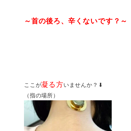
～首の後ろ、辛くないです？～
凝る方
ここが
いませんか？⬇︎
（指の場所）