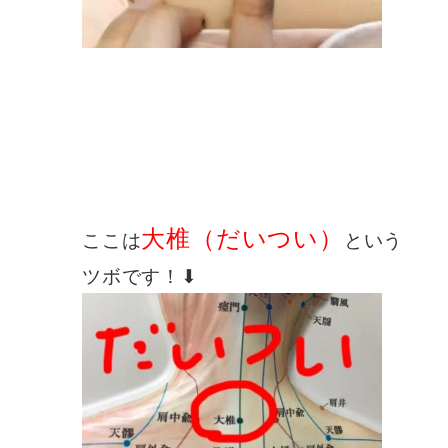
大椎（だいつい）
ここは
という
ツボです！⬇︎