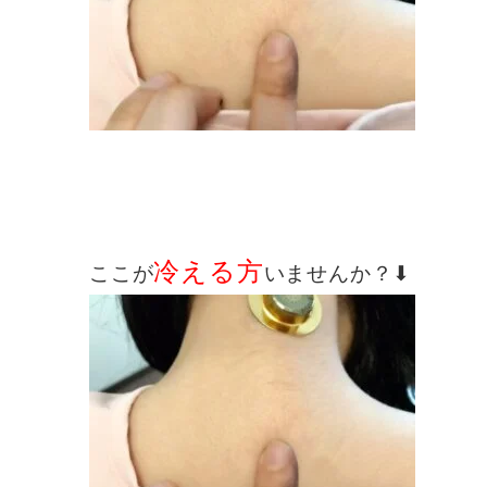
冷える方
ここが
いませんか？⬇︎