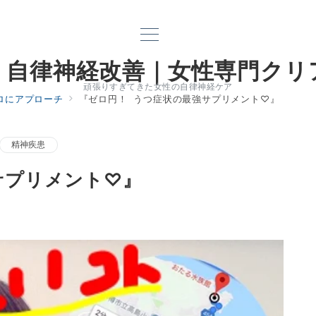
｜自律神経改善｜女性専門クリ
頑張りすぎてきた女性の自律神経ケア
ロにアプローチ
『ゼロ円！ うつ症状の最強サプリメント♡』
精神疾患
サプリメント♡』
電話