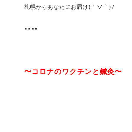
札幌からあなたにお届け( ´ ▽ ` )ﾉ
▪️▪️▪️▪️
〜コロナのワクチンと鍼灸〜