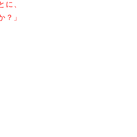
とに、
か？」