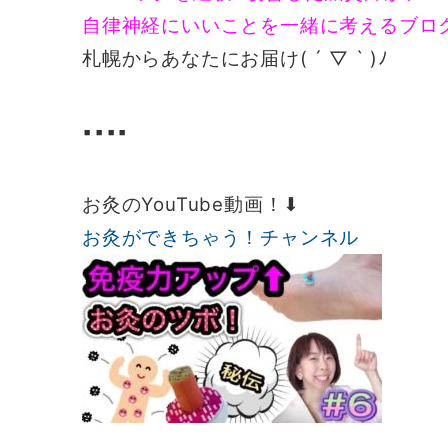
自律神経にいいことを一緒に考えるブロ
札幌からあなたにお届け( ´ ▽ ` )ﾉ
▪️▪️▪️▪️
お灸のYouTube動画！⬇︎
お灸ができちゃう！チャンネル