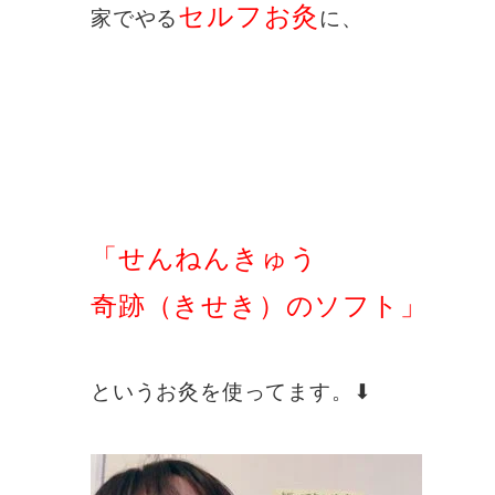
セルフお灸
家でやる
に、
「せんねんきゅう
奇跡（きせき）のソフト」
というお灸を使ってます。⬇︎