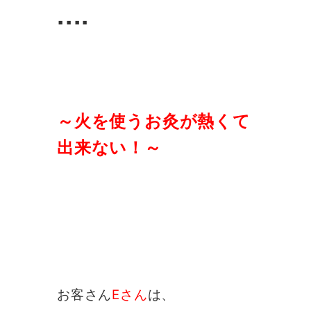
▪️▪️▪️▪️
～火を使うお灸が熱くて

出来ない！～
お客さん
Eさん
は、