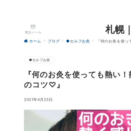
札幌
電話メール
ホーム
ブログ
●セルフお灸
『何のお灸を使っ
●セルフお灸
『何のお灸を使っても熱い！
のコツ♡』
2021年4月23日