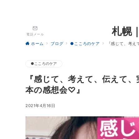
札幌
電話メール
ホーム
ブログ
●こころのケア
『感じて、考え
●こころのケア
『感じて、考えて、伝えて、
本の感想会♡』
2021年4月16日