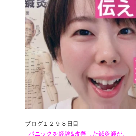
ブログ１２９８日目
パニックを経験&改善した鍼灸師が、