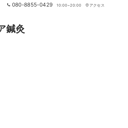
080-8855-0429
10:00~20:00
アクセス
ア鍼灸