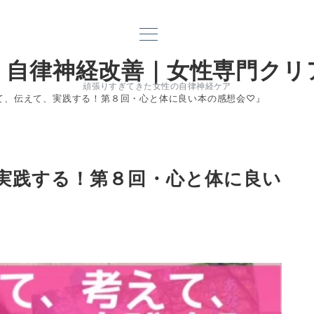
｜自律神経改善｜女性専門クリ
頑張りすぎてきた女性の自律神経ケア
て、伝えて、実践する！第８回・心と体に良い本の感想会♡』
実践する！第８回・心と体に良い
電話