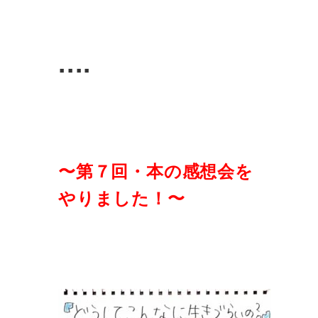
▪️▪️▪️▪️
〜第７回・本の感想会を

やりました！〜