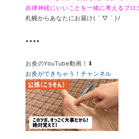
自律神経にいいことを一緒に考えるブロ
札幌からあなたにお届け( ´ ▽ ` )ﾉ
▪️▪️▪️▪️
お灸のYouTube動画！⬇︎
お灸ができちゃう！チャンネル