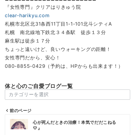
『女性専門』クリアはりきゅう院
clear-harikyu.com
札幌市北区北31条西11丁目1-1-101北斗シティA
札幌 南北線地下鉄北３４条駅 徒歩１３分
麻生駅は徒歩１７分
ちょっと遠いけど、良いウォーキングの距離！
女性専門だから、安心！
080-8855-0429（予約は、HPからも出来ます！）
体と心のご自愛ブログ一覧
体
と
心
前のページ
の
投
心が死んだときの治療！本気でだだこねる
ご
稿
♡』
自