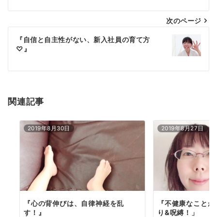
愛
ナ
ブ
次のページ
ビ
ロ
ゲ
『自信と自主性がない、新入社員の育て方
グ
♡』
一
ー
覧
シ
ョ
関連記事
ン
2019年8月30日
2019年8月27日
『心の背伸びは、自律神経を乱
『不健康なことが
す！』
り&呪縛！」