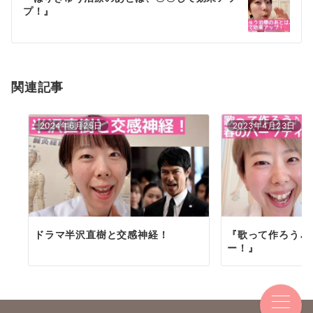
プ！』
ー
シ
ョ
関連記事
ン
2024年6月25日
2023年4月23日
ドラマ半沢直樹と交感神経！
『歌って作ろう♪
ー！』