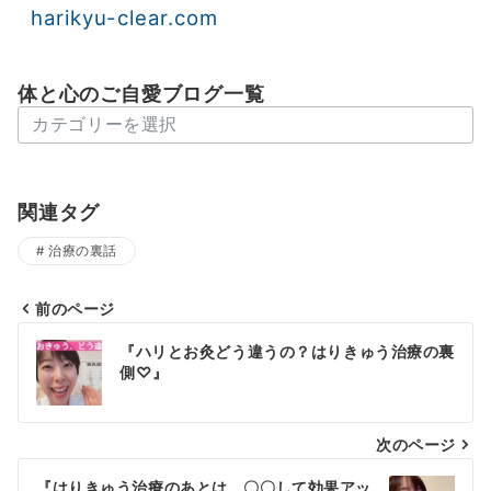
harikyu-clear.com
体と心のご自愛ブログ一覧
体
と
心
の
関連タグ
ご
治療の裏話
自
愛
ブ
前のページ
投
ロ
『ハリとお灸どう違うの？はりきゅう治療の裏
グ
稿
側♡』
一
ナ
覧
次のページ
ビ
ゲ
『はりきゅう治療のあとは、〇〇して効果アッ