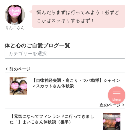
悩んだらまずは行ってみよう！必ずど
こかはスッキリするはず！
りんごさん
体と心のご自愛ブログ一覧
体
と
心
前のページ
の
投
【自律神経失調・肩こり・ツバ動悸】シャイン
ご
稿
マスカットさん体験談
自
愛
ナ
Menu
ブ
次のページ
ビ
ロ
ゲ
【元気になってフィンランドに行ってきまし
グ
た！】まいこさん体験談（後半）
一
ー