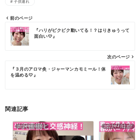
子供連れ
自
愛
ブ
前のページ
投
ロ
『ハリがピクピク動いてる！？はりきゅうって
グ
稿
面白い♡』
一
ナ
覧
次のページ
ビ
ゲ
『３月のアロマ灸・ジャーマンカモミール！体
を温める♡』
ー
シ
ョ
関連記事
ン
2024年6月25日
2023年4月23日