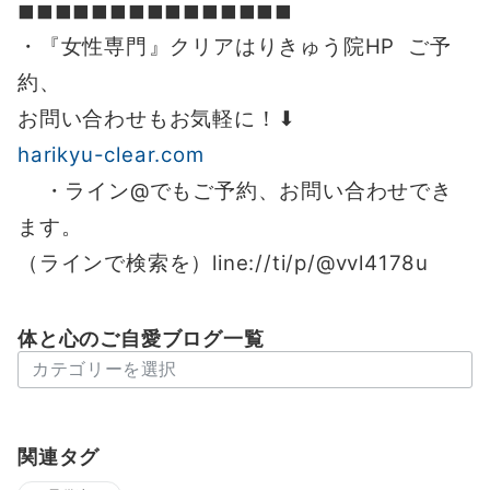
◼︎◼︎◼︎◼︎◼︎◼︎◼︎◼︎◼︎◼︎◼︎◼︎◼︎◼︎◼︎
・『女性専門』クリアはりきゅう院HP ご予
約、
お問い合わせもお気軽に！⬇︎
harikyu-clear.com
・ライン@でもご予約、お問い合わせでき
ます。
（ラインで検索を）line://ti/p/@vvl4178u
体と心のご自愛ブログ一覧
体
と
心
の
関連タグ
ご