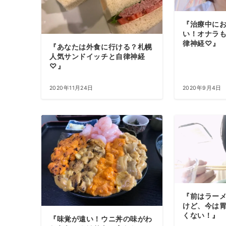
『治療中に
い！オナラ
律神経♡』
『あなたは外食に行ける？札幌
人気サンドイッチと自律神経
♡』
2020年11月24日
2020年9月4日
『前はラー
けど、今は
くない！』
『味覚が遠い！ウニ丼の味がわ