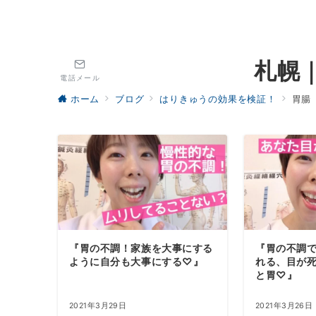
札幌
電話メール
ホーム
ブログ
はりきゅうの効果を検証！
胃腸
『胃の不調！家族を大事にする
『胃の不調
ように自分も大事にする♡』
れる、目が
と胃♡』
2021年3月29日
2021年3月26日