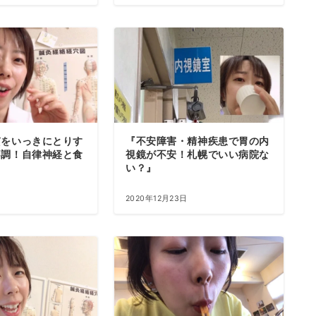
080-8855-0429
10:00~20:00
質をいっきにとりす
『不安障害・精神疾患で胃の内
不調！自律神経と食
視鏡が不安！札幌でいい病院な
い？』
日
2020年12月23日