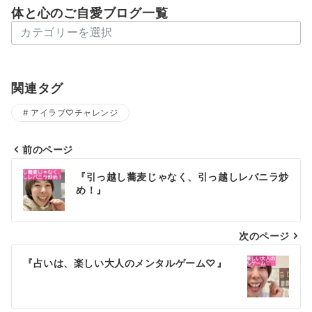
体と心のご自愛ブログ一覧
体
と
心
の
関連タグ
ご
アイラブ♡チャレンジ
自
愛
ブ
前のページ
投
ロ
『引っ越し蕎麦じゃなく、引っ越しレバニラ炒
グ
稿
め！』
一
ナ
覧
次のページ
ビ
ゲ
『占いは、楽しい大人のメンタルゲーム♡』
ー
シ