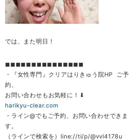
では、また明日！
◼︎◼︎◼︎◼︎◼︎◼︎◼︎◼︎◼︎◼︎◼︎◼︎◼︎◼︎◼︎
・『女性専門』クリアはりきゅう院HP ご予
約、
お問い合わせもお気軽に！⬇︎
harikyu-clear.com
・ライン@でもご予約、お問い合わせできま
す。
（ラインで検索を）line://ti/p/@vvl4178u