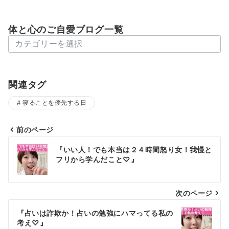
体と心のご自愛ブログ一覧
体
と
心
の
関連タグ
ご
寝ることを優先する日
自
愛
ブ
前のページ
投
ロ
『いい人！でも本当は２４時間怒り女！我慢と
グ
稿
フリから学んだこと♡』
一
ナ
覧
次のページ
ビ
ゲ
『占いは詐欺か！占いの勉強にハマってる私の
考え♡』