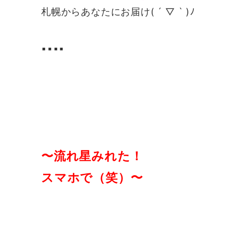
札幌からあなたにお届け( ´ ▽ ` )ﾉ
▪️▪️▪️▪️
〜流れ星みれた！
スマホで（笑）〜