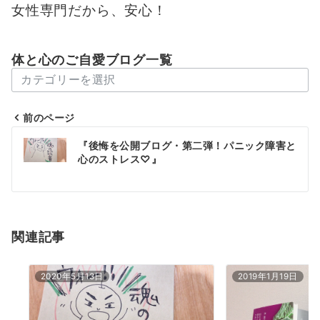
女性専門だから、安心！
体と心のご自愛ブログ一覧
体
と
心
前のページ
の
投
『後悔を公開ブログ・第二弾！パニック障害と
ご
稿
心のストレス♡』
自
愛
ナ
ブ
ビ
ロ
ゲ
関連記事
グ
一
ー
覧
2020年5月13日
2019年1月19日
シ
ョ