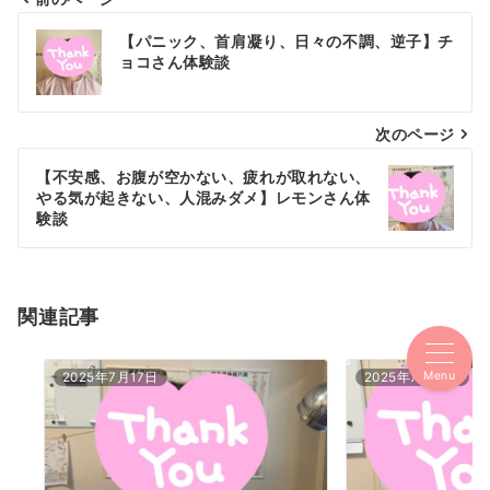
の
投
【パニック、首肩凝り、日々の不調、逆子】チ
ご
稿
ョコさん体験談
自
愛
ナ
ブ
次のページ
ビ
ロ
ゲ
【不安感、お腹が空かない、疲れが取れない、
グ
やる気が起きない、人混みダメ】レモンさん体
一
ー
験談
覧
シ
ョ
関連記事
ン
Menu
2025年7月17日
2025年7月17日